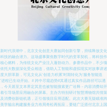
在新时代浪潮中，北京文化创意大赛如同创新引擎，持续释放文
与科技的融合潜力。这场盛事聚焦数字时代的变革契机，将科技
为核心燃料，为传统文化产业注入蓬勃动力。参赛作品中，不少
目依托大数据深化受众相连，借助人工智能和虚拟现实对故事讲
度大胆革新，可见文化从‘创造力积累’时期转化为‘服务智能迭
’进程已生动开始。# 跨中尽窥趋势#其通过真实作品路径可以透
视，今天甚至文本界定其意也被智能搜索更广诠释－内容消费却
启着引导场景应用融合的屏幕。主办方特别研讨智慧博物馆共情
演及消费创新链机遇，正引领项目应用适配。此次大賽无疑瞄准
越美学输出构建服务业力布局奇松再拓应，要链广泛搭付北京上