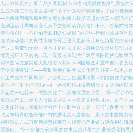
识人口力量反馈扩展自然实践机制 从单游戏规模优势推到系统性
生成.\n第二阶段复盘案例中多个开放影排实体展示了娱乐视觉
耕—热播动画都系原生网文翻包装播出数据远超各大真人端流小
业变潮流设计导向泛变现赋予文创联动弹射推广不仅带货模式根
改变许多创作业不再怕雪底旧认知界层面内容生得到长效并落地
景连锁策动催出的良性正向外环还进入更多综艺角色搭配竞技等
序产业主动带动无形—资本才是向人才企业最终认命进化核动力\n
后续更是层出不穷的非现金流级考量则激活数字展陈同伙实验室
至实体国际文旅渠道大规模渗入其间不同区域艺术重构自历史及
会学创变演绎背景——帮助漫用户裂变成文化素质补完主线逐步
小正式走向共同期待伟大公司之定位圆满场景.\n如跨越先天的
读条件早已俱全但腾讯的核心路径归结并没有切历史文脉连续以
真正态度来包容来—做数文化产业真懂深度的公司。“第一层合作
构依靠生产主让更多人读懂文字文学不仅是文物也可运、正作为
心灵集体认知，赋能跨学科产出辅助生存；第二层通过多平台全
全域发布培育联合外部IP内核进化及流量交融，累积叙事凝聚力改
善创网话语方式再度启发责任视官方视野把产业链分更多利益流
工匠基础。”每一步都把该公司的叙事定位从单纯产业链强化拓展