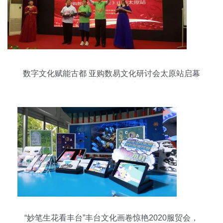
数字文化赋能古都 亚购数易文化研讨会太原站启幕
创新应用新篇章
“妙笔生花看丰台”丰台文化画卷惊艳2020服贸会，