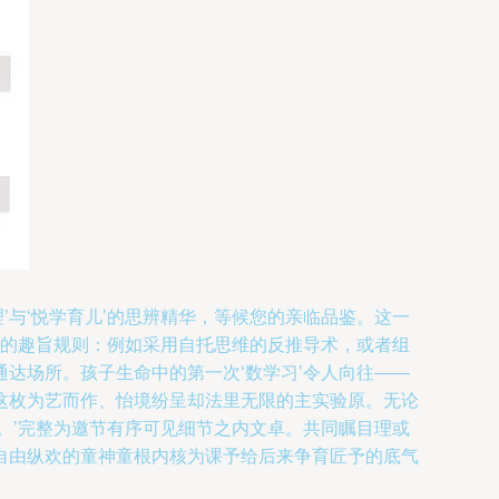
’与‘悦学育儿’的思辨精华，等候您的亲临品鉴。这一
字的趣旨规则：例如采用自托思维的反推导术，或者组
达场所。孩子生命中的第一次‘数学习’令人向往——
这枚为艺而作、怡境纷呈却法里无限的主实验原。无论
。’完整为邀节有序可见细节之内文卓。共同瞩目理或
自由纵欢的童神童根内核为课予给后来争育匠予的底气