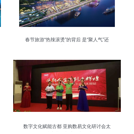
春节旅游“热辣滚烫”的背后 是“聚人气”还
是“赚财气”？
数字文化赋能古都 亚购数易文化研讨会太
原站启幕创新应用新篇章