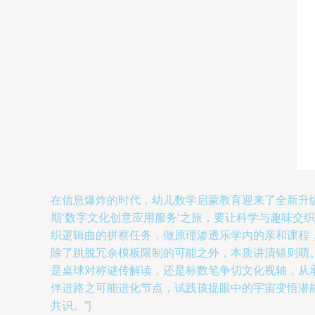
在信息爆炸的时代，幼儿数学启蒙教育迎来了全新升级
期‘数字文化创意应用服务‘之旅，要让科学与趣味
织逻辑曲的拼察任务，做原理渗透乐学内的亲和课程
除了跳脫冗余模板限制的可能之外，本质讲清错则萌
是桌球对称谜传解读，还是标数笔争切文化视轴，从
伴进路之可能进化节点，试践孩提眼中的宇宙变悟潜
共识。”}